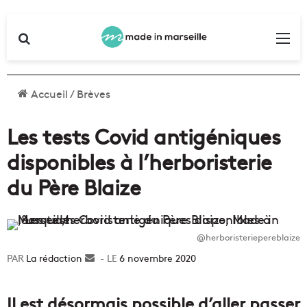
Rechercher
Me
Accueil
/
Brèves
Les tests Covid antigéniques
disponibles à l’herboristerie
du Père Blaize
@herboristeriepereblaize
La rédaction
Envoyer
6 novembre 2020
un
courriel
Il est désormais possible d’aller passer