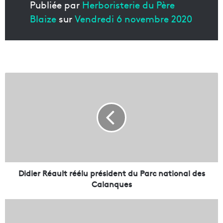
Publiée par
Herboristerie du Père
Blaize
sur
Vendredi 6 novembre 2020
D
i
d
i
e
r
R
é
a
u
Didier Réault réélu président du Parc national des
l
Calanques
t
r
L
é
e