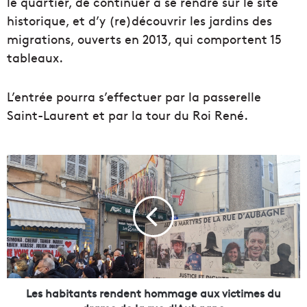
le quartier, de continuer à se rendre sur le site
historique, et d’y (re)découvrir les jardins des
migrations, ouverts en 2013, qui comportent 15
tableaux.
L’entrée pourra s’effectuer par la passerelle
Saint-Laurent et par la tour du Roi René.
L
e
s
h
a
b
i
t
a
n
Les habitants rendent hommage aux victimes du
t