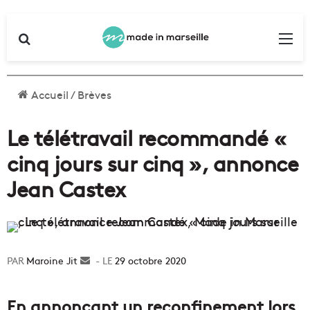
Rechercher
Me
Accueil
/
Brèves
Le télétravail recommandé «
cinq jours sur cinq », annonce
Jean Castex
Maroine Jit
Envoyer
29 octobre 2020
un
courriel
En annonçant un reconfinement lors