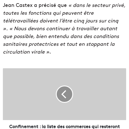
Jean Castex a précisé que
« dans le secteur privé,
toutes les fonctions qui peuvent être
télétravaillées doivent l’être cinq jours sur cinq
».
« Nous devons continuer à travailler autant
que possible, bien entendu dans des conditions
sanitaires protectrices et tout en stoppant la
circulation virale »
.
C
o
n
f
i
n
e
m
e
n
Confinement : la liste des commerces qui resteront