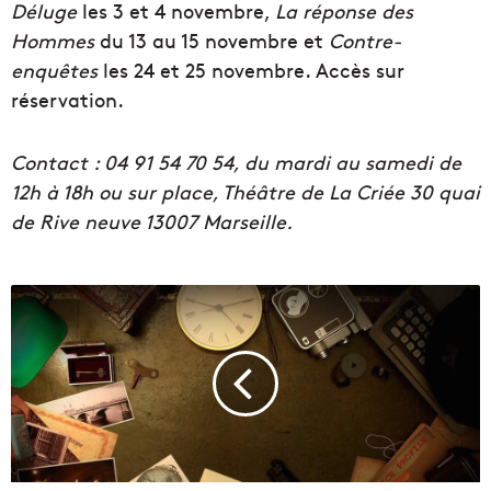
Déluge
les 3 et 4 novembre,
La réponse des
Hommes
du 13 au 15 novembre et
Contre-
enquêtes
les 24 et 25 novembre. Accès sur
réservation.
Contact : 04 91 54 70 54, du mardi au samedi de
12h à 18h ou sur place, Théâtre de La Criée 30 quai
de Rive neuve 13007 Marseille.
F
r
i
s
s
o
n
,
f