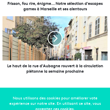
o
Frisson, fou rire, énigme... Notre sélection d'escapes
u
games à Marseille et ses alentours
r
i
L
r
e
e
h
,
a
é
u
n
t
i
d
g
e
m
l
e
a
Le haut de la rue d'Aubagne rouvert à la circulation
.
r
piétonne la semaine prochaine
.
u
.
e
N
d
o
'
t
A
r
u
Copyright © 2014-2022
Made in Marseille
. Tous droits
e
b
réservés -
mentions légales
-
nous contacter
-
qui