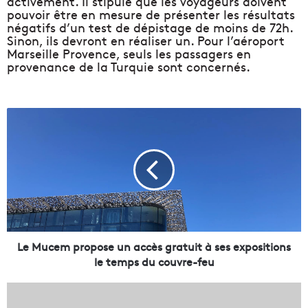
activement. Il stipule que les voyageurs doivent
pouvoir être en mesure de présenter les résultats
négatifs d’un test de dépistage de moins de 72h.
Sinon, ils devront en réaliser un. Pour l’aéroport
Marseille Provence, seuls les passagers en
provenance de la Turquie sont concernés.
L
e
M
u
c
e
m
p
r
o
Le Mucem propose un accès gratuit à ses expositions
p
le temps du couvre-feu
o
s
L
e
a