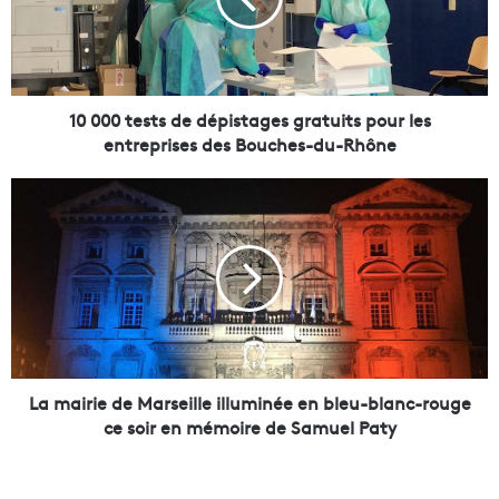
0
t
e
s
t
s
10 000 tests de dépistages gratuits pour les
d
entreprises des Bouches-du-Rhône
e
d
L
é
a
p
m
i
a
s
i
t
r
a
i
g
e
e
d
s
e
La mairie de Marseille illuminée en bleu-blanc-rouge
g
M
ce soir en mémoire de Samuel Paty
r
a
a
r
t
s