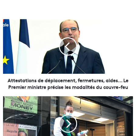
A
t
t
e
s
t
a
t
i
o
Attestations de déplacement, fermetures, aides... Le
n
Premier ministre précise les modalités du couvre-feu
s
d
G
e
o
d
u
é
r
p
d
l
e