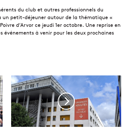
hérents du club et autres professionnels du
r à un petit-déjeuner autour de la thématique «
Poivre d’Arvor ce jeudi 1er octobre. Une reprise en
 événements à venir pour les deux prochaines
L
e
t
r
a
n
s
f
e