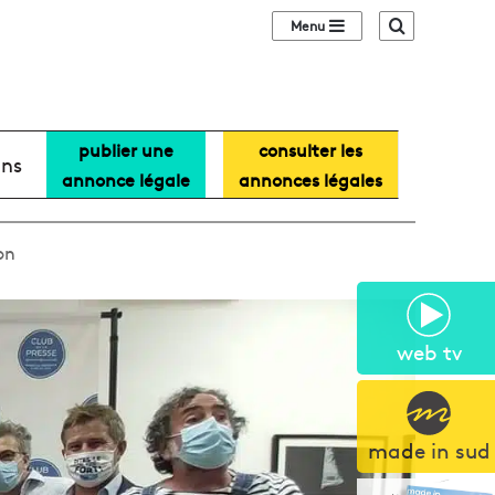
Sidebar (barre lat
Recherche
publier une
consulter les
ans
annonce légale
annonces légales
on
web tv
made in sud