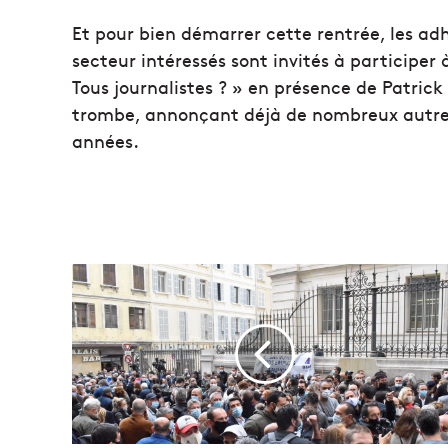
Et pour bien démarrer cette rentrée, les ad
secteur intéressés sont invités à participe
Tous journalistes ? » en présence de Patrick 
trombe, annonçant déjà de nombreux autres
années.
U
n
r
e
c
o
u
r
s