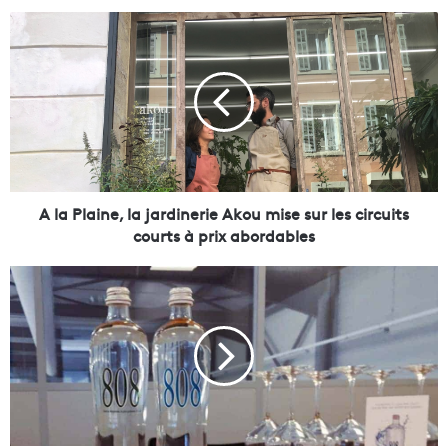
A
l
a
P
l
a
i
n
e
,
A la Plaine, la jardinerie Akou mise sur les circuits
l
courts à prix abordables
a
j
L
a
a
r
8
d
0
i
8
n
,
e
l
r
'
i
e