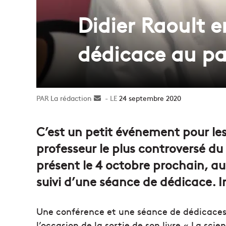
Didier Raoult 
dédicace au p
La rédaction
Envoyer
24 septembre 2020
un
courriel
C’est un petit événement pour les
professeur le plus controversé du
présent le 4 octobre prochain, a
suivi d’une séance de dédicace. In
Une conférence et une séance de dédicaces 
l’occasion de la sortie de son livre « La sci