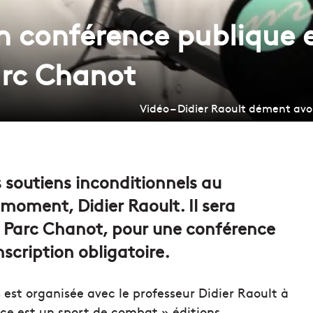
en conférence publique 
arc Chanot
Vidéo – Didier Raoult dément avo
 soutiens inconditionnels au
 moment, Didier Raoult. Il sera
u Parc Chanot, pour une conférence
scription obligatoire.
est organisée avec le professeur Didier Raoult à
ence est un sport de combat » éditions