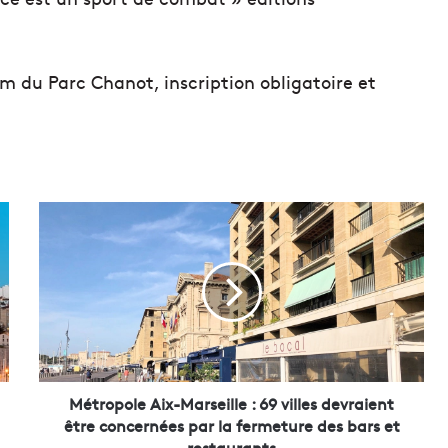
um du Parc Chanot, inscription obligatoire et
M
é
t
r
o
p
o
l
e
A
Métropole Aix-Marseille : 69 villes devraient
i
être concernées par la fermeture des bars et
x
restaurants