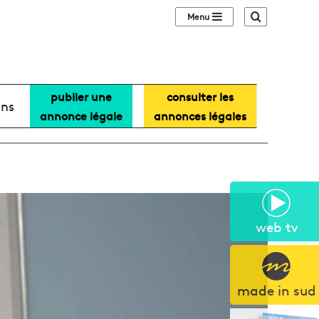
Sidebar (barre lat
Recherche
publier une
consulter les
ans
annonce légale
annonces légales
web tv
made in sud