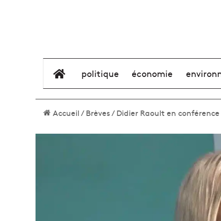
élément de menu
politique
économie
environ
Accueil
/
Brèves
/
Didier Raoult en conférenc