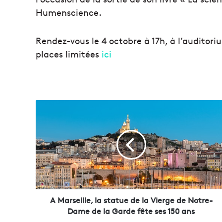
Humenscience.
Rendez-vous le 4 octobre à 17h, à l’auditori
places limitées
ici
A
M
a
r
s
e
i
l
l
e
A Marseille, la statue de la Vierge de Notre-
,
Dame de la Garde fête ses 150 ans
l