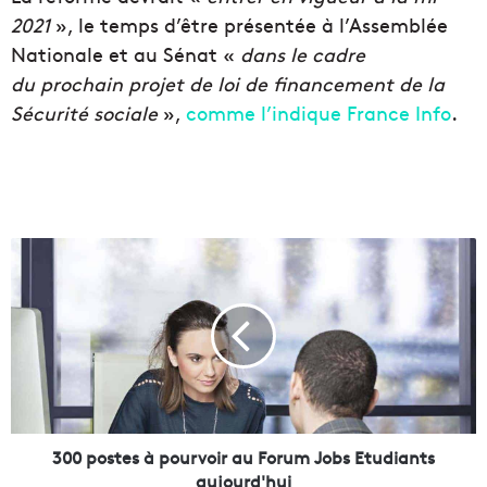
2021
», le temps d’être présentée à l’Assemblée
Nationale et au Sénat «
dans le cadre
du prochain projet de loi de financement de la
Sécurité sociale
»,
comme l’indique France Info
.
3
0
0
p
o
s
t
e
s
à
300 postes à pourvoir au Forum Jobs Etudiants
p
aujourd'hui