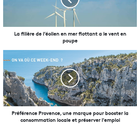
l
i
è
r
e
d
La filière de l’éolien en mer flottant a le vent en
e
poupe
l
’
P
é
r
o
é
l
f
i
é
e
r
n
e
e
n
n
c
m
e
Préférence Provence, une marque pour booster la
e
P
consommation locale et préserver l'emploi
r
r
f
o
l
v