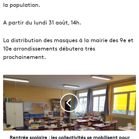
la population.
A partir du lundi 31 août, 14h.
La distribution des masques à la mairie des 9e et
10e arrondissements débutera très
prochainement.
R
e
n
t
r
é
e
s
c
o
Rentrée scolaire : les collectivités se mobilisent pour