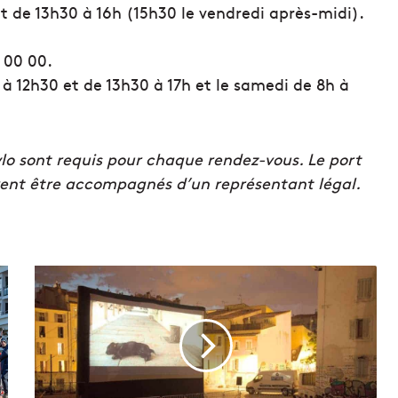
t de 13h30 à 16h (15h30 le vendredi après-midi).
 00 00.
à 12h30 et de 13h30 à 17h et le samedi de 8h à
tylo sont requis pour chaque rendez-vous. Le port
vent être accompagnés d’un représentant légal.
M
a
r
s
e
i
l