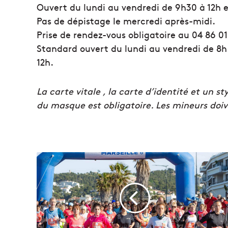
Ouvert du lundi au vendredi de 9h30 à 12h e
Pas de dépistage le mercredi après-midi.
Prise de rendez-vous obligatoire au 04 86 01
Standard ouvert du lundi au vendredi de 8h 
12h.
La carte vitale , la carte d’identité et un s
du masque est obligatoire. Les mineurs doi
L
a
1
1
e
é
d