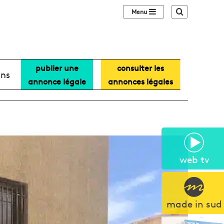
Sidebar (barre lat
Recherche
publier une
consulter les
ans
annonce légale
annonces légales
web tv
made in sud