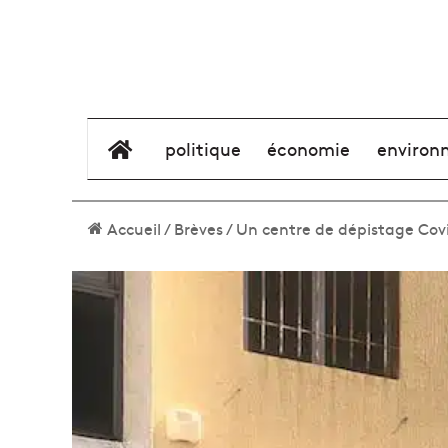
élément de menu
politique
économie
environ
Accueil
/
Brèves
/
Un centre de dépistage Covid