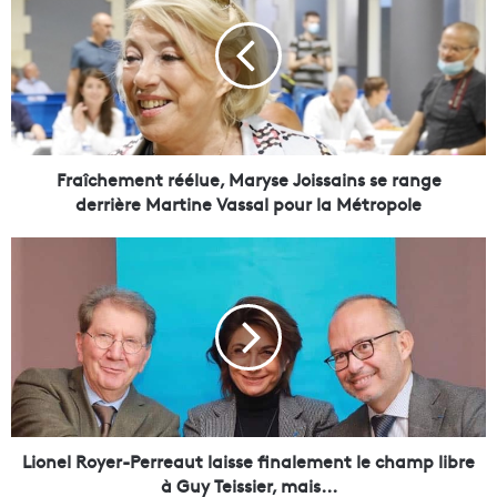
a
î
c
h
e
m
e
n
Fraîchement réélue, Maryse Joissains se range
t
derrière Martine Vassal pour la Métropole
r
é
L
é
i
l
o
u
n
e
e
,
l
M
R
a
o
r
y
y
e
Lionel Royer-Perreaut laisse finalement le champ libre
s
r
à Guy Teissier, mais...