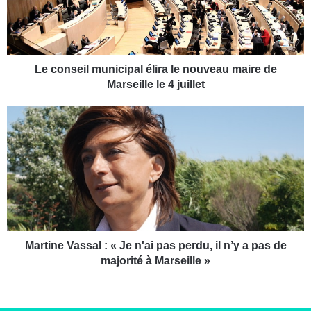
s
e
i
l
m
Le conseil municipal élira le nouveau maire de
u
Marseille le 4 juillet
n
i
M
c
a
i
r
p
t
a
i
l
n
é
e
l
V
i
a
r
s
Martine Vassal : « Je n'ai pas perdu, il n’y a pas de
a
s
majorité à Marseille »
l
a
e
l
n
: