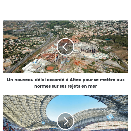
U
n
n
o
u
v
e
a
u
d
Un nouveau délai accordé à Alteo pour se mettre aux
é
normes sur ses rejets en mer
l
a
M
i
o
a
u
c
r
c
a
o
d