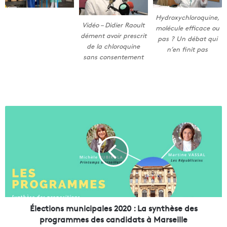
Hydroxychloroquine,
Vidéo – Didier Raoult
molécule efficace ou
dément avoir prescrit
pas ? Un débat qui
de la chloroquine
n’en finit pas
sans consentement
É
l
e
c
t
i
o
n
s
m
Élections municipales 2020 : La synthèse des
u
programmes des candidats à Marseille