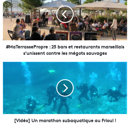
a
T
e
r
r
a
s
s
#MaTerrassePropre : 25 bars et restaurants marseillais
e
s'unissent contre les mégots sauvages
P
r
[
o
V
p
i
r
d
e
é
:
o
2
]
5
U
b
n
a
m
[Vidéo] Un marathon subaquatique au Frioul !
r
a