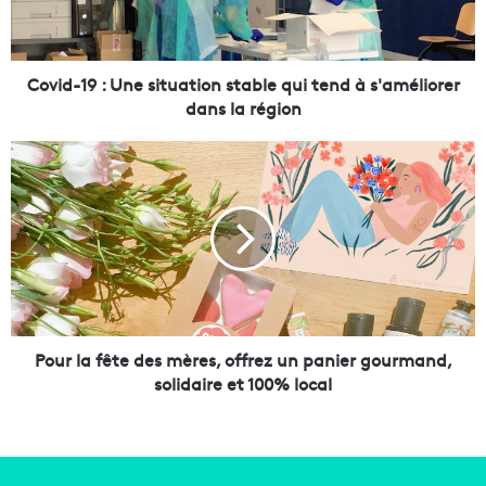
1
9
:
U
Covid-19 : Une situation stable qui tend à s'améliorer
n
dans la région
e
s
P
i
o
t
u
u
r
a
l
t
a
i
f
o
ê
n
t
s
e
Pour la fête des mères, offrez un panier gourmand,
t
d
solidaire et 100% local
a
e
b
s
l
m
e
è