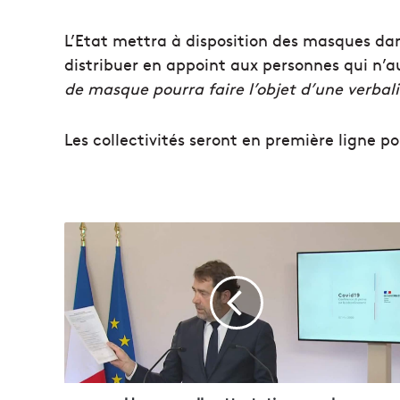
L’Etat mettra à disposition des masques dan
distribuer en appoint aux personnes qui n’a
de masque pourra faire l’objet d’une verbal
Les collectivités seront en première ligne po
U
n
e
n
o
u
v
e
l