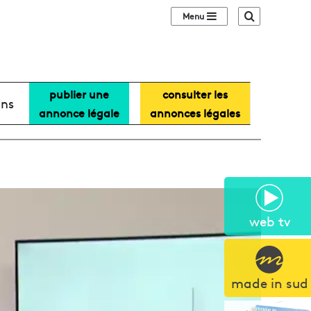
Sidebar (barre lat
Recherche
publier une
consulter les
ans
annonce légale
annonces légales
web tv
made in sud