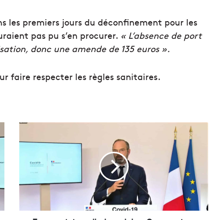
s les premiers jours du déconfinement pour les
uraient pas pu s’en procurer.
« L’absence de port
isation, donc une amende de 135 euros ».
ur faire respecter les règles sanitaires.
T
r
a
n
s
p
o
r
t