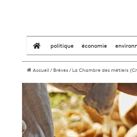
élément de menu
politique
économie
environ
Accueil
/
Brèves
/
La Chambre des métiers (Cma