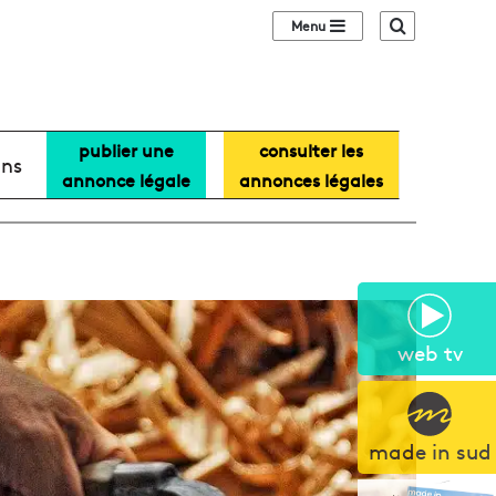
Sidebar (barre lat
Recherche
publier une
consulter les
ans
annonce légale
annonces légales
web tv
made in sud