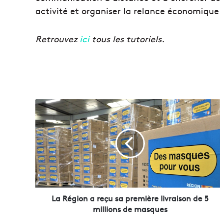
activité et organiser la relance économique
Retrouvez
ici
tous les tutoriels.
L
a
R
é
g
i
o
n
a
r
La Région a reçu sa première livraison de 5
e
millions de masques
ç