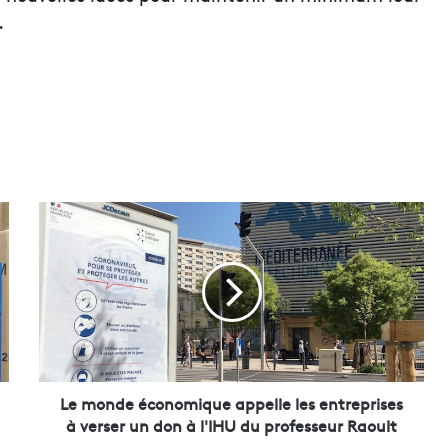
.
L
e
m
o
n
d
e
é
c
o
Le monde économique appelle les entreprises
n
à verser un don à l'IHU du professeur Raoult
o