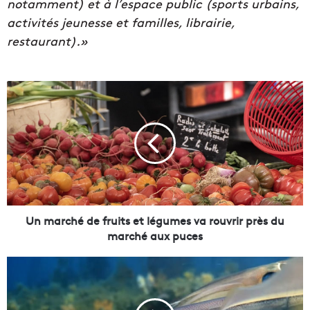
notamment) et à l’espace public (sports urbains,
activités jeunesse et familles, librairie,
restaurant).»
U
n
m
a
r
c
h
é
d
e
Un marché de fruits et légumes va rouvrir près du
f
marché aux puces
r
u
V
i
i
t
d
s
é