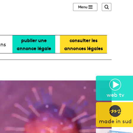
Sidebar (barre lat
Recherche
publier une
consulter les
ans
annonce légale
annonces légales
web tv
made in sud