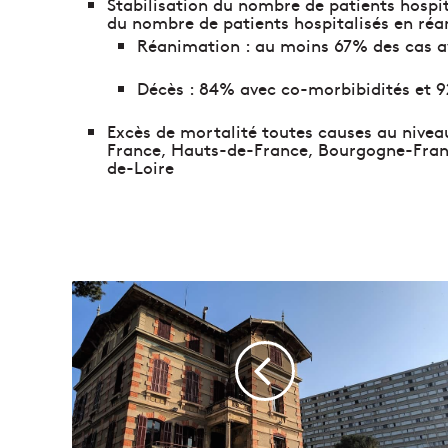
Stabilisation du nombre de patients hospi
du nombre de patients hospitalisés en ré
Réanimation : au moins 67% des cas a
Décès : 84% avec co-morbibidités et 9
Excès de mortalité toutes causes au niveau
France, Hauts-de-France, Bourgogne-Fra
de-Loire
U
n
d
i
s
p
o
s