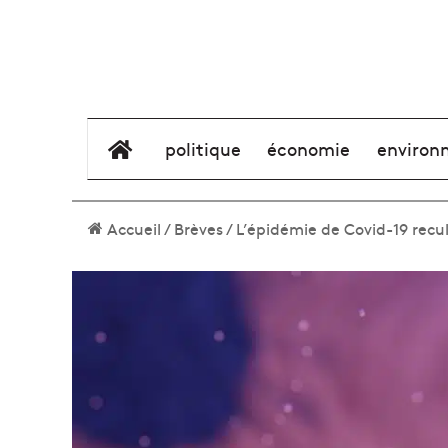
élément de menu
politique
économie
environ
Accueil
/
Brèves
/
L’épidémie de Covid-19 recul