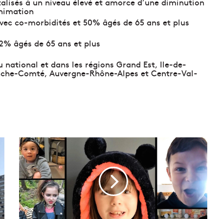
talisés à un niveau élevé et amorce d’une diminution
animation
vec co-morbidités et 50% âgés de 65 ans et plus
2% âgés de 65 ans et plus
 national et dans les régions Grand Est, Ile-de-
nche-Comté, Auvergne-Rhône-Alpes et Centre-Val-
D
e
M
a
r
s
e
i