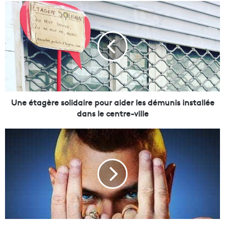
U
n
e
é
t
a
g
è
r
e
Une étagère solidaire pour aider les démunis installée
s
dans le centre-ville
o
l
L
i
e
d
r
a
a
i
p
r
p
e
e
p
u
o
r