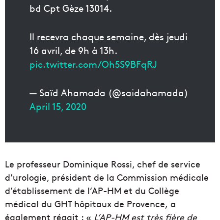
bd Cpt Gèze 13014.
Il recevra chaque semaine, dès jeudi
16 avril, de 9h à 13h.
pic.twitter.com/Oh5S9BFqRJ
— Saïd Ahamada (@saidahamada)
April 15, 2020
Le professeur Dominique Rossi,
chef de service
d’
urologie
, président de la Commission médicale
d’établissement de l’AP-HM
et du Collège
médical du GHT hôpitaux de Provence,
a
également réagit : «
L
’AP-HM
est très fière de