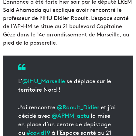
L’annonce a été faite hier soir par le député LREM
Said Ahamada qui explique avoir rencontré le
professeur de l’IHU Didier Raoult. L’espace santé
de l’AP-HM se situe au 21 boulevard Capitaine
Gèze dans le 14e arrondissement de Marseille, au
pied de la passerelle.
L’
@IHU_Marseille
se déplace sur le
territoire Nord !
J’ai rencontré
@Raoult_Didier
et j’ai
décidé avec
@APHM_actu
la mise
en place d’un centre de dépistage
du
#covid19
à l’Espace santé au 21