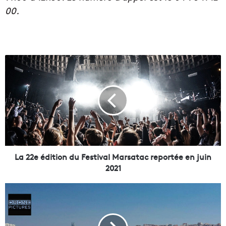
00.
L
a
2
2
e
é
d
i
t
i
La 22e édition du Festival Marsatac reportée en juin
o
2021
n
d
D
u
i
F
a
e
p