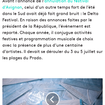
Avant l’annonce de l’
annulation du festival
d’Avignon
, celui d’un autre temps fort de l’été
dans le Sud avait déjà fait grand bruit : le Delta
Festival. En raison des annonces faites par le
président de la République, l’événement est
reporté. Chaque année, il conjugue activités
festives et programmation musicale de choix
avec la présence de plus d’une centaine
d’artistes. Il devait se dérouler du 3 au 5 juillet sur
les plages du Prado.
L
e
r
e
c