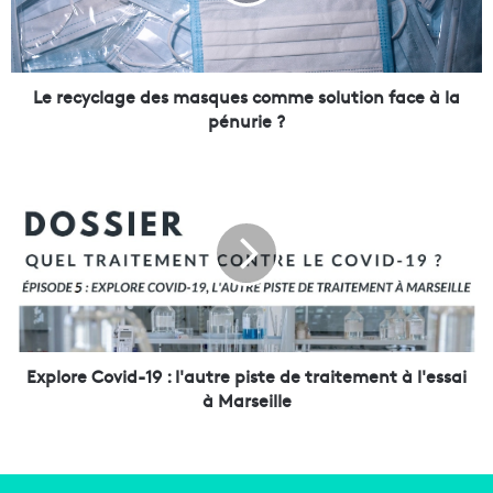
y
c
l
a
g
Le recyclage des masques comme solution face à la
e
pénurie ?
d
e
E
s
x
m
p
a
l
s
o
q
r
u
e
e
C
s
o
c
v
Explore Covid-19 : l'autre piste de traitement à l'essai
o
i
à Marseille
m
d
m
-
e
1
s
9