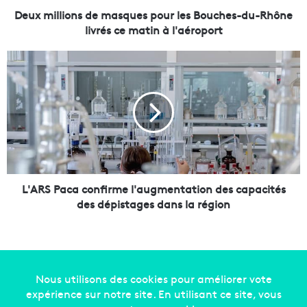
o
Deux millions de masques pour les Bouches-du-Rhône
n
livrés ce matin à l'aéroport
s
d
L
e
'
m
A
a
R
s
S
q
P
u
a
e
c
s
a
p
c
L'ARS Paca confirme l'augmentation des capacités
o
o
des dépistages dans la région
u
n
r
f
l
i
e
r
s
m
B
e
Copyright © 2014-2022
Made in Marseille
. Tous droits
o
l