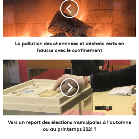
o
l
l
u
t
i
o
La pollution des cheminées et déchets verts en
n
hausse avec le confinement
d
e
V
s
e
c
r
h
s
e
u
m
n
i
r
n
e
é
p
e
o
Vers un report des élections municipales à l'automne
s
r
ou au printemps 2021 ?
e
t