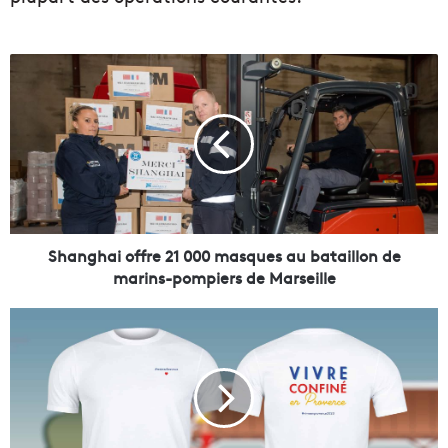
S
h
a
n
g
h
a
i
o
f
Shanghai offre 21 000 masques au bataillon de
f
marins-pompiers de Marseille
r
e
D
2
e
1
s
0
t
0
e
0
e
m
-