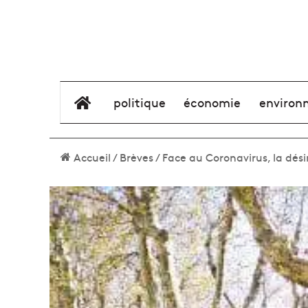
élément de menu
politique
économie
environ
Accueil
/
Brèves
/
Face au Coronavirus, la dés