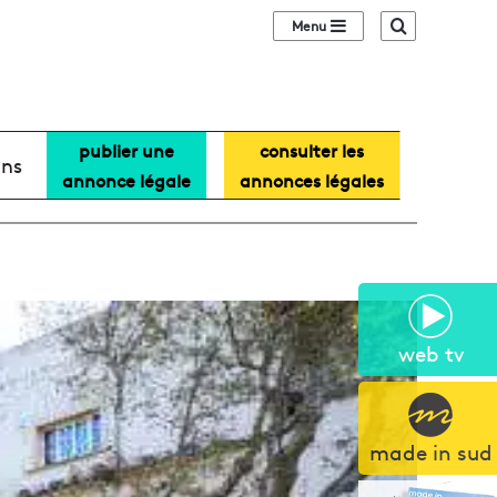
Sidebar (barre lat
Recherche
publier une
consulter les
ans
annonce légale
annonces légales
web tv
made in sud