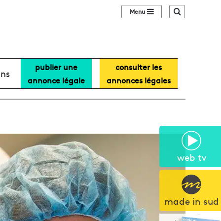
Sidebar (barre lat
Recherche
publier une
consulter les
ans
annonce légale
annonces légales
web tv
made in sud