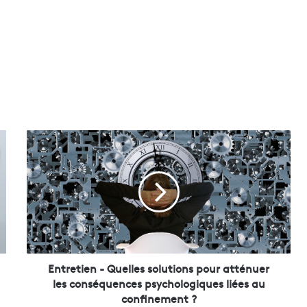
E
n
t
r
e
t
i
e
n
-
Entretien - Quelles solutions pour atténuer
Q
les conséquences psychologiques liées au
u
confinement ?