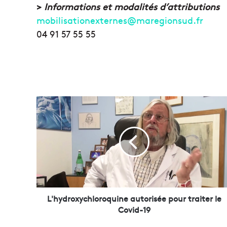
>
Informations et modalités d’attributions
mobilisationexternes@maregionsud.fr
04 91 57 55 55
L
'
h
y
d
r
o
x
y
c
L'hydroxychloroquine autorisée pour traiter le
h
Covid-19
l