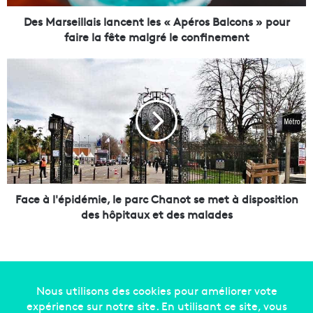
i
l
Des Marseillais lancent les « Apéros Balcons » pour
l
faire la fête malgré le confinement
a
i
F
s
a
l
c
a
e
n
à
c
l
e
'
n
é
t
p
l
i
Face à l'épidémie, le parc Chanot se met à disposition
e
d
des hôpitaux et des malades
s
é
«
m
A
i
p
e
é
,
r
l
Copyright © 2014-2022
Made in Marseille
. Tous droits
o