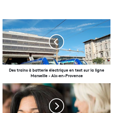
D
e
s
t
r
a
i
n
s
à
Des trains à batterie électrique en test sur la ligne
b
Marseille - Aix-en-Provence
a
t
S
t
a
e
m
r
i
i
a
e
G