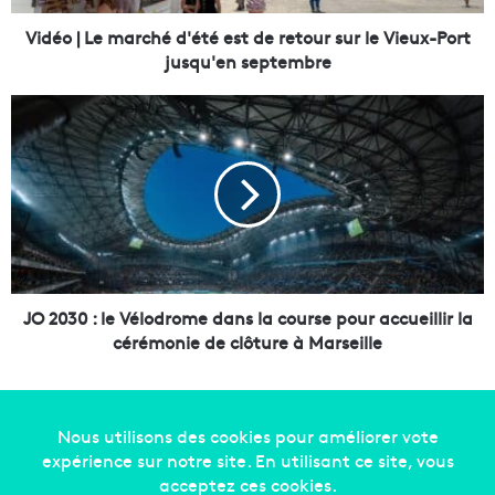
m
a
Vidéo | Le marché d'été est de retour sur le Vieux-Port
r
jusqu'en septembre
c
h
J
é
O
d
2
'
0
é
3
t
0
é
:
e
l
s
e
t
V
JO 2030 : le Vélodrome dans la course pour accueillir la
d
é
cérémonie de clôture à Marseille
e
l
r
o
e
d
t
r
o
o
u
m
Copyright © 2014-2022
Made in Marseille
. Tous droits