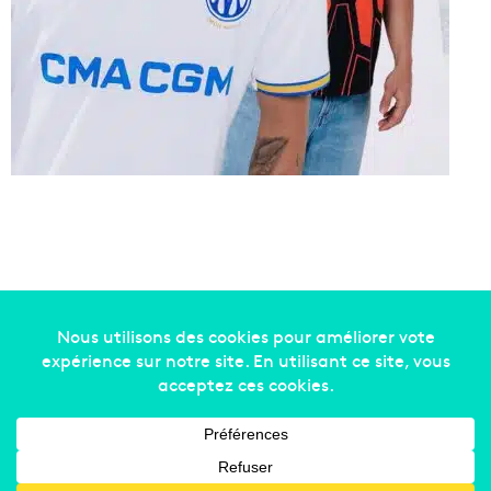
Copyright © 2014-2022
Made in Marseille
. Tous droits
réservés -
mentions légales
-
nous contacter
-
qui
sommes-nous
-
annonceurs
Facebook
X
Linkedin
YouTube
Instagram
RSS