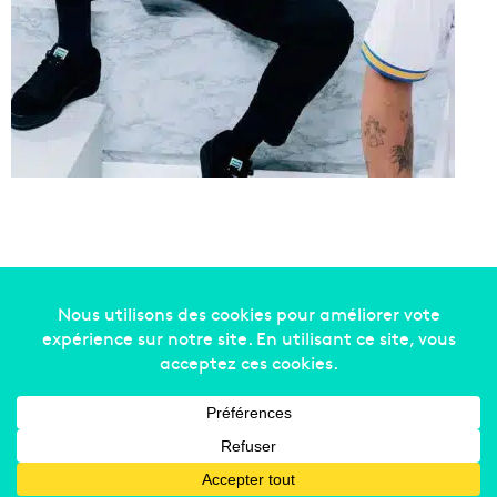
Copyright © 2014-2022
Made in Marseille
. Tous droits
réservés -
mentions légales
-
nous contacter
-
qui
sommes-nous
-
annonceurs
Facebook
X
Linkedin
YouTube
Instagram
RSS