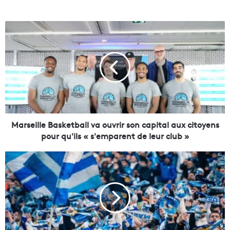
M
a
r
s
e
i
l
l
e
B
Marseille Basketball va ouvrir son capital aux citoyens
a
pour qu'ils « s'emparent de leur club »
s
k
D
e
e
t
n
b
o
a
m
l
b
l
r