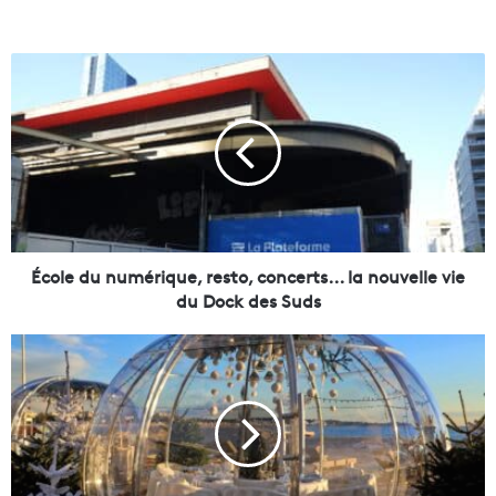
É
c
o
l
e
d
u
n
u
m
École du numérique, resto, concerts... la nouvelle vie
é
du Dock des Suds
r
i
C
q
e
u
t
e
h
,
i
r
v
e
e