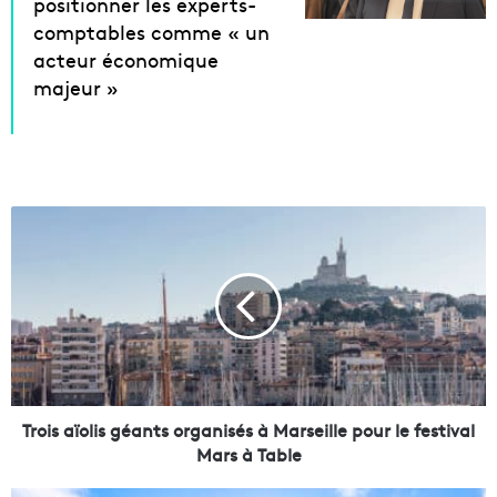
positionner les experts-
comptables comme « un
acteur économique
majeur »
T
r
o
i
s
a
ï
o
l
i
Trois aïolis géants organisés à Marseille pour le festival
s
Mars à Table
g