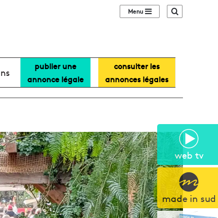
Sidebar (barre lat
Recherche
publier une
consulter les
ans
annonce légale
annonces légales
web tv
made in sud