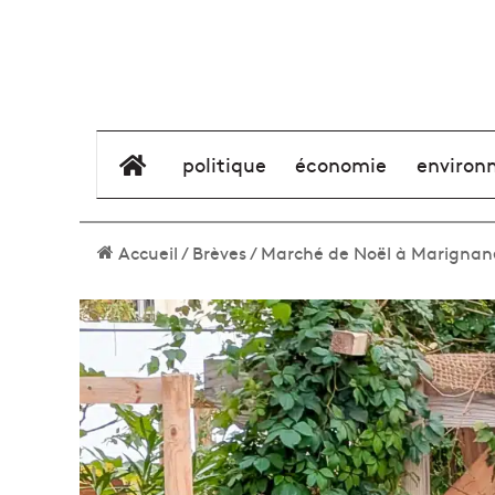
élément de menu
politique
économie
environ
Accueil
/
Brèves
/
Marché de Noël à Marignane