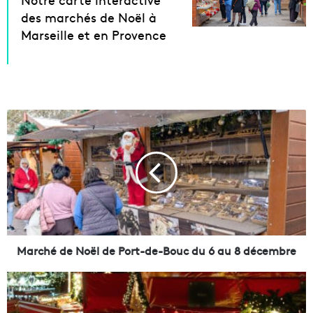
des marchés de Noël à
Marseille et en Provence
M
a
r
c
h
é
d
e
N
o
Marché de Noël de Port-de-Bouc du 6 au 8 décembre
ë
l
M
d
a
e
r