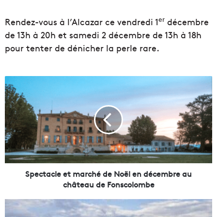
er
Rendez-vous à l’Alcazar ce vendredi 1
décembre
de 13h à 20h et samedi 2 décembre de 13h à 18h
pour tenter de dénicher la perle rare.
S
p
e
c
t
a
c
l
e
e
Spectacle et marché de Noël en décembre au
t
château de Fonscolombe
m
a
M
r
.