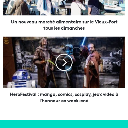
e
a
u
m
Un nouveau marché alimentaire sur le Vieux-Port
a
tous les dimanches
r
c
H
h
e
é
r
a
o
l
F
i
e
m
s
e
t
n
i
t
v
HeroFestival : manga, comics, cosplay, jeux vidéo à
a
a
l'honneur ce week-end
i
l
r
:
e
m
s
a