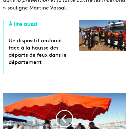
» souligne Martine Vassal.
À lire aussi
Un dispositif renforcé
face à la hausse des
départs de feux dans le
département
U
n
n
o
u
v