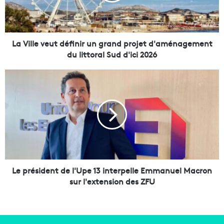
l
e
v
e
u
La Ville veut définir un grand projet d'aménagement
t
du littoral Sud d'ici 2026
d
é
L
f
e
i
p
n
r
i
é
r
s
u
i
n
d
g
e
r
n
Le président de l'Upe 13 interpelle Emmanuel Macron
a
t
sur l'extension des ZFU
n
d
d
e
p
l
r
'