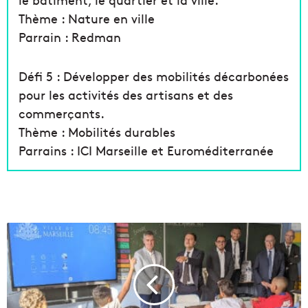
Thème : Nature en ville
Parrain : Redman
Défi 5 : Développer des mobilités décarbonées
pour les activités des artisans et des
commerçants.
Thème : Mobilités durables
Parrains : ICI Marseille et Euroméditerranée
L
a
V
i
l
l