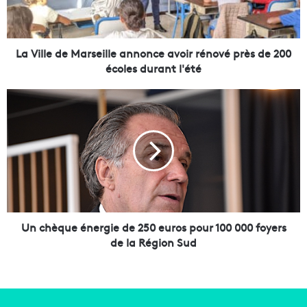
e
d
e
M
La Ville de Marseille annonce avoir rénové près de 200
a
écoles durant l'été
r
s
U
e
n
i
c
l
h
l
è
e
q
a
u
n
e
n
é
o
n
Un chèque énergie de 250 euros pour 100 000 foyers
n
e
de la Région Sud
c
r
e
g
a
i
v
e