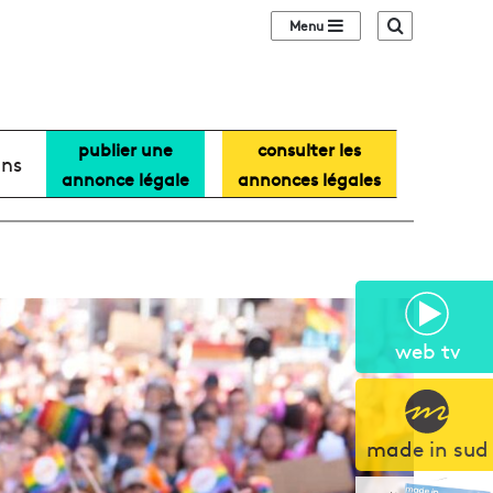
Sidebar (barre lat
Recherche
publier une
consulter les
ans
annonce légale
annonces légales
web tv
made in sud