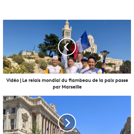
V
i
d
é
o
|
L
e
r
Vidéo | Le relais mondial du flambeau de la paix passe
e
par Marseille
l
a
L
i
e
s
P
m
h
o
a
n
r