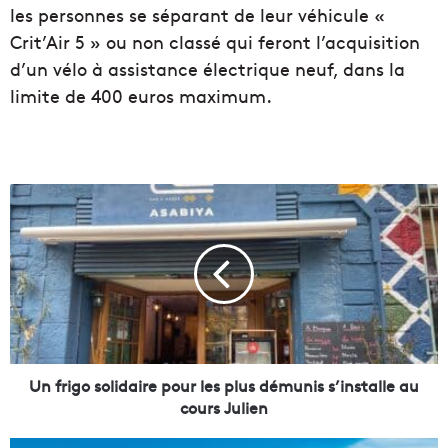
les personnes se séparant de leur véhicule «
Crit’Air 5 » ou non classé qui feront l’acquisition
d’un vélo à assistance électrique neuf, dans la
limite de 400 euros maximum.
U
n
f
r
i
g
o
s
o
l
Un frigo solidaire pour les plus démunis s’installe au
i
cours Julien
d
a