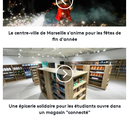
n
t
r
e
-
v
Le centre-ville de Marseille s'anime pour les fêtes de
i
fin d'année
l
l
U
e
n
d
e
e
é
M
p
a
i
r
c
s
e
e
r
i
i
Une épicerie solidaire pour les étudiants ouvre dans
l
e
un magasin "connecté"
l
s
e
o
s